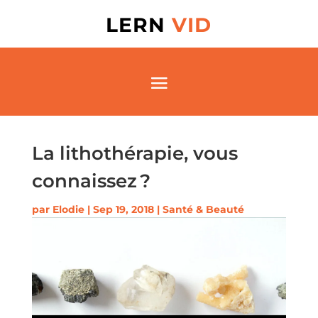
LERN
VID
La lithothérapie, vous
connaissez ?
par
Elodie
|
Sep 19, 2018
|
Santé & Beauté