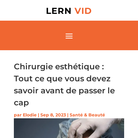
LERN
VID
Chirurgie esthétique :
Tout ce que vous devez
savoir avant de passer le
cap
par
Elodie
|
Sep 8, 2023
|
Santé & Beauté