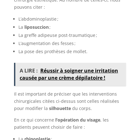
pouvons citer :
L’abdominoplastie ;
La
liposuccion
;
La greffe adipeuse post-traumatique ;
L’augmentation des fesses ;
La pose des prothèses de mollet.
A LIRE :
Réussir à soigner une irritation
causée par une crème dépilatoire !
Il est important de préciser que les interventions
chirurgicales citées ci-dessus sont celles réalisées
pour modifier la
silhouette
du corps.
En ce qui concerne
l’opération du visage
, les
patients peuvent choisir de faire :
La
rhinoplastie
;