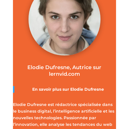
Elodie Dufresne, Autrice sur
lernvid.com
En savoir plus sur Elodie Dufresne
Elodie Dufresne est rédactrice spécialisée dans
le business digital, l’intelligence artificielle et les
nouvelles technologies. Passionnée par
l’innovation, elle analyse les tendances du web