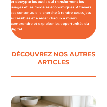
et décrypte les outils qui transforment les
usages et les modèles économiques. À travers
ses contenus, elle cherche à rendre ces sujets
accessibles et à aider chacun à mieux
comprendre et exploiter les opportunités du
digital.
DÉCOUVREZ NOS AUTRES
ARTICLES