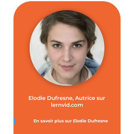
Elodie Dufresne, Autrice sur
lernvid.com
En savoir plus sur Elodie Dufresne