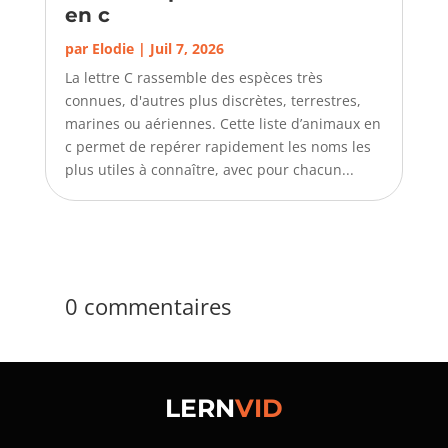
en c
par
Elodie
|
Juil 7, 2026
La lettre C rassemble des espèces très
connues, d'autres plus discrètes, terrestres,
marines ou aériennes. Cette liste d’animaux en
c permet de repérer rapidement les noms les
plus utiles à connaître, avec pour chacun...
0 commentaires
LERN
VID