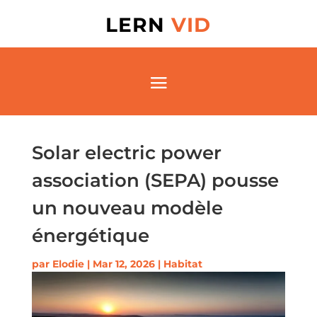
LERN
VID
Solar electric power
association (SEPA) pousse
un nouveau modèle
énergétique
par
Elodie
|
Mar 12, 2026
|
Habitat