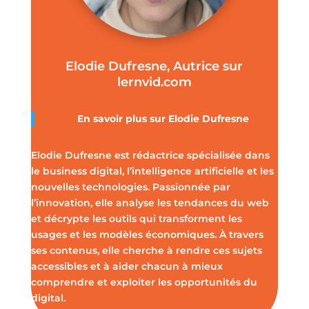
Elodie Dufresne, Autrice sur
lernvid.com
En savoir plus sur Elodie Dufresne
Elodie Dufresne est rédactrice spécialisée dans
le business digital, l’intelligence artificielle et les
nouvelles technologies. Passionnée par
l’innovation, elle analyse les tendances du web
et décrypte les outils qui transforment les
usages et les modèles économiques. À travers
ses contenus, elle cherche à rendre ces sujets
accessibles et à aider chacun à mieux
comprendre et exploiter les opportunités du
digital.