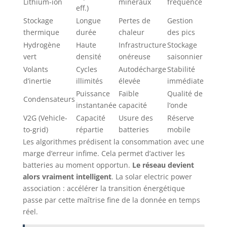
Lithium-ion
minéraux
fréquence
eff.)
Stockage
Longue
Pertes de
Gestion
thermique
durée
chaleur
des pics
Hydrogène
Haute
Infrastructure
Stockage
vert
densité
onéreuse
saisonnier
Volants
Cycles
Autodécharge
Stabilité
d’inertie
illimités
élevée
immédiate
Puissance
Faible
Qualité de
Condensateurs
instantanée
capacité
l’onde
V2G (Vehicle-
Capacité
Usure des
Réserve
to-grid)
répartie
batteries
mobile
Les algorithmes prédisent la consommation avec une
marge d’erreur infime. Cela permet d’activer les
batteries au moment opportun.
Le réseau devient
alors vraiment intelligent
. La solar electric power
association : accélérer la transition énergétique
passe par cette maîtrise fine de la donnée en temps
réel.