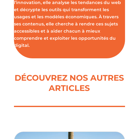
l’innovation, elle analyse les tendances du web
et décrypte les outils qui transforment les
usages et les modèles économiques. À travers
ses contenus, elle cherche à rendre ces sujets
accessibles et à aider chacun à mieux
comprendre et exploiter les opportunités du
digital.
DÉCOUVREZ NOS AUTRES
ARTICLES