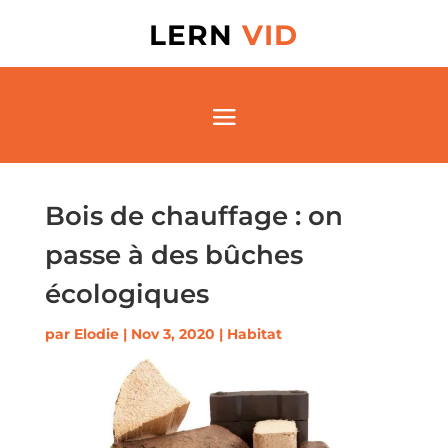
LERN
VID
Bois de chauffage : on
passe à des bûches
écologiques
par
Elodie
|
Nov 3, 2020
|
Habitat