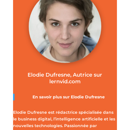
Elodie Dufresne, Autrice sur
lernvid.com
En savoir plus sur Elodie Dufresne
Elodie Dufresne est rédactrice spécialisée dans
le business digital, l’intelligence artificielle et les
nouvelles technologies. Passionnée par