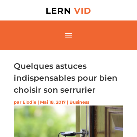
LERN
VID
Quelques astuces
indispensables pour bien
choisir son serrurier
par
Elodie
|
Mai 18, 2017
|
Business