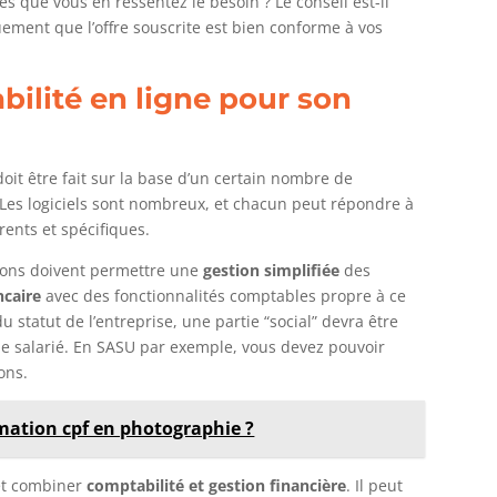
s que vous en ressentez le besoin ? Le conseil est-il
quement que l’offre souscrite est bien conforme à vos
bilité en ligne pour son
doit être fait sur la base d’un certain nombre de
 Les logiciels sont nombreux, et chacun peut répondre à
érents et spécifiques.
tions doivent permettre une
gestion simplifiée
des
ncaire
avec des fonctionnalités comptables propre à ce
 statut de l’entreprise, une partie “social” devra être
 salarié. En SASU par exemple, vous devez pouvoir
ions.
mation cpf en photographie ?
t combiner
comptabilité et gestion financière
. Il peut