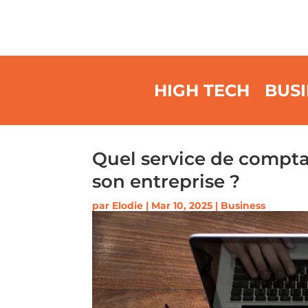
HIGH TECH
BUSI
Quel service de comptab
son entreprise ?
par
Elodie
|
Mar 10, 2025
|
Business