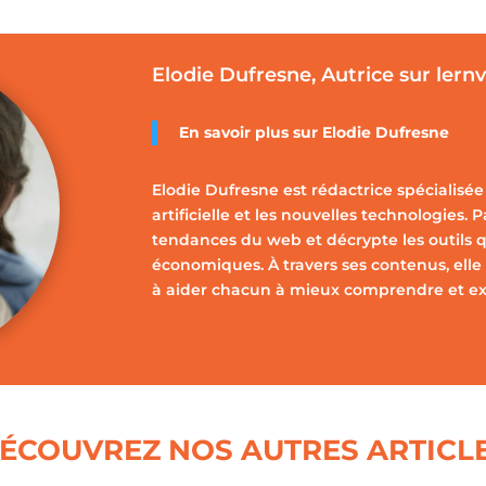
Elodie Dufresne, Autrice sur lern
En savoir plus sur Elodie Dufresne
Elodie Dufresne est rédactrice spécialisée 
artificielle et les nouvelles technologies. 
tendances du web et décrypte les outils q
économiques. À travers ses contenus, elle 
à aider chacun à mieux comprendre et expl
ÉCOUVREZ NOS AUTRES ARTICL