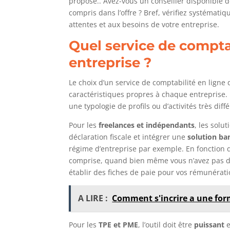
propose.. Avez-vous un conseiller disponible dè
compris dans l’offre ? Bref, vérifiez systémati
attentes et aux besoins de votre entreprise.
Quel service de compta
entreprise ?
Le choix d’un service de comptabilité en ligne 
caractéristiques propres à chaque entreprise.
une typologie de profils ou d’activités très diff
Pour les
freelances et indépendants
, les solu
déclaration fiscale et intégrer une
solution ba
régime d’entreprise par exemple. En fonction du
comprise, quand bien même vous n’avez pas de
établir des fiches de paie pour vos rémunérat
A LIRE :
Comment s'incrire a une for
Pour les
TPE et PME
, l’outil doit être
puissant
e