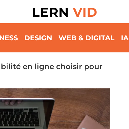
LERN
VID
NESS
DESIGN
WEB & DIGITAL
IA
ilité en ligne choisir pour