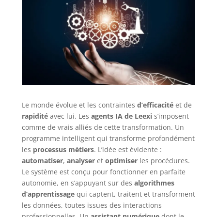
Le monde évolue et les contraintes
d’efficacité
et de
rapidité
avec lui. Les
agents IA de Leexi
s’imposent
comme de vrais alliés de cette transformation. Un
programme intelligent qui transforme profondément
les
processus métiers
. L’idée est évidente :
automatiser
,
analyser
et
optimiser
les procédures.
Le système est conçu pour fonctionner en parfaite
autonomie, en s’appuyant sur des
algorithmes
d’apprentissage
qui captent, traitent et transforment
les données, toutes issues des interactions
professionnelles. Un
assistant numérique
dont le