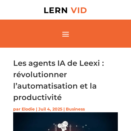
LERN
VID
Les agents IA de Leexi :
révolutionner
l’automatisation et la
productivité
par
Elodie
|
Juil 4, 2025
|
Business