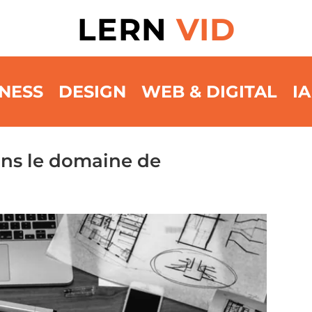
LERN
VID
NESS
DESIGN
WEB & DIGITAL
IA
ans le domaine de