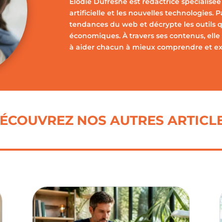
Elodie Dufresne est rédactrice spécialisée 
artificielle et les nouvelles technologies. 
tendances du web et décrypte les outils q
économiques. À travers ses contenus, elle 
à aider chacun à mieux comprendre et expl
ÉCOUVREZ NOS AUTRES ARTICL