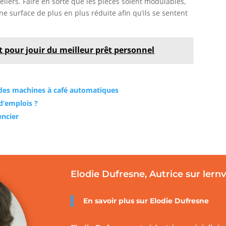
iers. Faire en sorte que les pièces soient modulables,
e surface de plus en plus réduite afin qu’ils se sentent
 pour jouir du meilleur prêt personnel
 des machines à café automatiques
 d’emplois ?
encier
Elodie Dufresne, Autrice sur lern
En savoir plus sur Elodie Dufresne