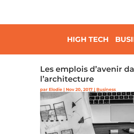
HIGH TECH
BUSI
Les emplois d’avenir d
l’architecture
par
Elodie
|
Nov 20, 2017
|
Business