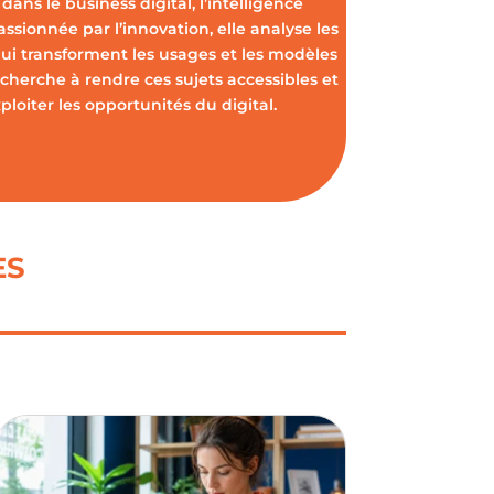
dans le business digital, l’intelligence
Passionnée par l’innovation, elle analyse les
ui transforment les usages et les modèles
cherche à rendre ces sujets accessibles et
oiter les opportunités du digital.
ES