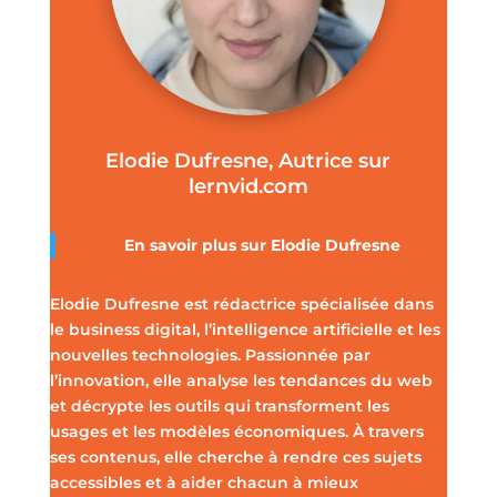
Elodie Dufresne, Autrice sur
lernvid.com
En savoir plus sur Elodie Dufresne
Elodie Dufresne est rédactrice spécialisée dans
le business digital, l’intelligence artificielle et les
nouvelles technologies. Passionnée par
l’innovation, elle analyse les tendances du web
et décrypte les outils qui transforment les
usages et les modèles économiques. À travers
ses contenus, elle cherche à rendre ces sujets
accessibles et à aider chacun à mieux