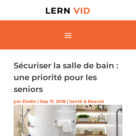
LERN
VID
Sécuriser la salle de bain :
une priorité pour les
seniors
par
Elodie
|
Sep 17, 2018
|
Santé & Beauté