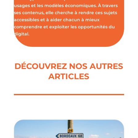
usages et les modèles économiques. À travers
ses contenus, elle cherche à rendre ces sujets
accessibles et à aider chacun à mieux
comprendre et exploiter les opportunités du
digital.
DÉCOUVREZ NOS AUTRES
ARTICLES