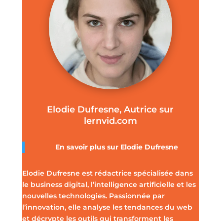
Elodie Dufresne, Autrice sur
lernvid.com
En savoir plus sur Elodie Dufresne
Elodie Dufresne est rédactrice spécialisée dans
le business digital, l’intelligence artificielle et les
nouvelles technologies. Passionnée par
l’innovation, elle analyse les tendances du web
et décrypte les outils qui transforment les