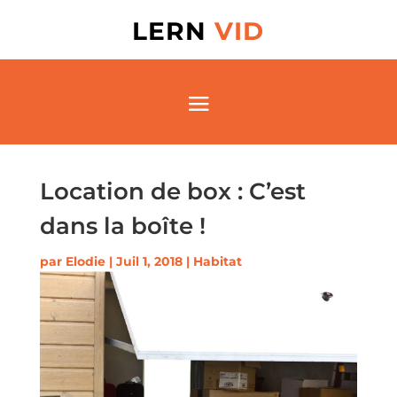
LERN
VID
Location de box : C’est
dans la boîte !
par
Elodie
|
Juil 1, 2018
|
Habitat