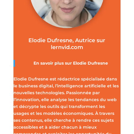
Elodie Dufresne, Autrice sur
lernvid.com
En savoir plus sur Elodie Dufresne
Elodie Dufresne est rédactrice spécialisée dans
le business digital, l’intelligence artificielle et les
nouvelles technologies. Passionnée par
l’innovation, elle analyse les tendances du web
et décrypte les outils qui transforment les
usages et les modèles économiques. À travers
ses contenus, elle cherche à rendre ces sujets
accessibles et à aider chacun à mieux