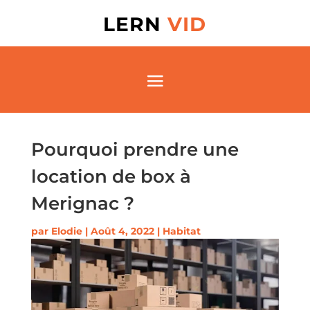
LERN
VID
Pourquoi prendre une
location de box à
Merignac ?
par
Elodie
|
Août 4, 2022
|
Habitat