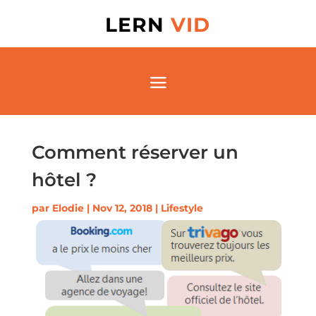
LERN
VID
Comment réserver un
hôtel ?
par
Elodie
|
Nov 12, 2018
|
Lifestyle