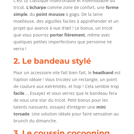
C’est LE classique indétrônable et indémodable du
tricot.
L’écharpe
comme zone de confort, une
forme
simple
, du
point mousse
à gogo. De la laine
moelleuse, des aiguilles faciles à appréhender et un
projet qui avance à vue d’œil ! Le bonus, un tricot
que vous pourrez
porter fièrement
, même avec
quelques petites imperfections que personne ne
verra !
2. Le bandeau stylé
Pour un accessoire vite fait bien fait, le
headband
est
l’option idéale ! Vous tricotez un rectangle, un point
de couture aux extrémités, et hop ! Cela semble trop
facile
… Essayez et vous verrez que le bandeau fera
de vous une star du tricot. Petit bonus pour les
talents naissants, essayez d’intégrer une
mini
torsade
. Une solution idéale pour faire sensation au
brunch du dimanche.
3. Le coussin cocooning