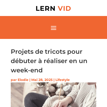
LERN
VID
Projets de tricots pour
débuter à réaliser en un
week-end
par
Elodie
|
Mai 28, 2025
|
Lifestyle