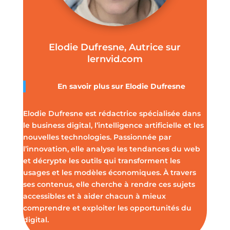
Elodie Dufresne, Autrice sur
lernvid.com
En savoir plus sur Elodie Dufresne
Elodie Dufresne est rédactrice spécialisée dans
le business digital, l’intelligence artificielle et les
nouvelles technologies. Passionnée par
l’innovation, elle analyse les tendances du web
et décrypte les outils qui transforment les
usages et les modèles économiques. À travers
ses contenus, elle cherche à rendre ces sujets
accessibles et à aider chacun à mieux
comprendre et exploiter les opportunités du
digital.