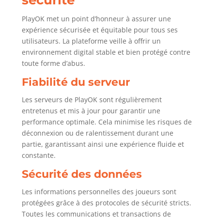
sécurité
PlayOK met un point d’honneur à assurer une
expérience sécurisée et équitable pour tous ses
utilisateurs. La plateforme veille à offrir un
environnement digital stable et bien protégé contre
toute forme d’abus.
Fiabilité du serveur
Les serveurs de PlayOK sont régulièrement
entretenus et mis à jour pour garantir une
performance optimale. Cela minimise les risques de
déconnexion ou de ralentissement durant une
partie, garantissant ainsi une expérience fluide et
constante.
Sécurité des données
Les informations personnelles des joueurs sont
protégées grâce à des protocoles de sécurité stricts.
Toutes les communications et transactions de