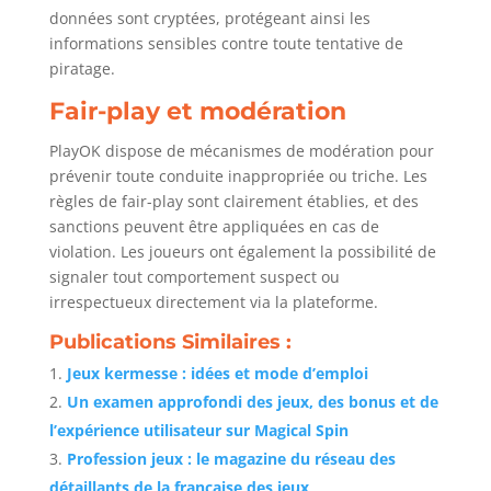
données sont cryptées, protégeant ainsi les
informations sensibles contre toute tentative de
piratage.
Fair-play et modération
PlayOK dispose de mécanismes de modération pour
prévenir toute conduite inappropriée ou triche. Les
règles de fair-play sont clairement établies, et des
sanctions peuvent être appliquées en cas de
violation. Les joueurs ont également la possibilité de
signaler tout comportement suspect ou
irrespectueux directement via la plateforme.
Publications Similaires :
Jeux kermesse : idées et mode d’emploi
Un examen approfondi des jeux, des bonus et de
l’expérience utilisateur sur Magical Spin
Profession jeux : le magazine du réseau des
détaillants de la française des jeux