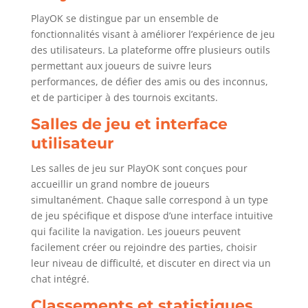
PlayOK se distingue par un ensemble de
fonctionnalités visant à améliorer l’expérience de jeu
des utilisateurs. La plateforme offre plusieurs outils
permettant aux joueurs de suivre leurs
performances, de défier des amis ou des inconnus,
et de participer à des tournois excitants.
Salles de jeu et interface
utilisateur
Les salles de jeu sur PlayOK sont conçues pour
accueillir un grand nombre de joueurs
simultanément. Chaque salle correspond à un type
de jeu spécifique et dispose d’une interface intuitive
qui facilite la navigation. Les joueurs peuvent
facilement créer ou rejoindre des parties, choisir
leur niveau de difficulté, et discuter en direct via un
chat intégré.
Classements et statistiques