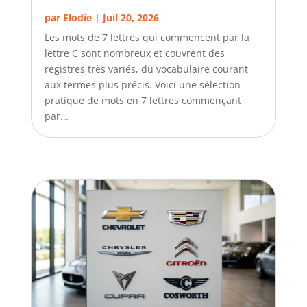
par
Elodie
|
Juil 20, 2026
Les mots de 7 lettres qui commencent par la
lettre C sont nombreux et couvrent des
registres très variés, du vocabulaire courant
aux termes plus précis. Voici une sélection
pratique de mots en 7 lettres commençant
par...