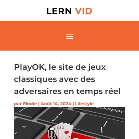
LERN
VID
PlayOK, le site de jeux
classiques avec des
adversaires en temps réel
par
Elodie
|
Août 14, 2024
|
Lifestyle