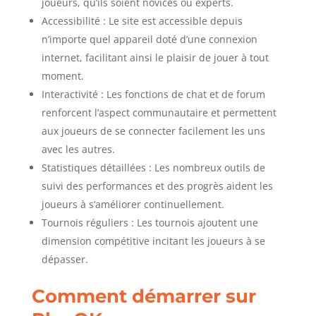
joueurs, qu’ils soient novices ou experts.
Accessibilité : Le site est accessible depuis
n’importe quel appareil doté d’une connexion
internet, facilitant ainsi le plaisir de jouer à tout
moment.
Interactivité : Les fonctions de chat et de forum
renforcent l’aspect communautaire et permettent
aux joueurs de se connecter facilement les uns
avec les autres.
Statistiques détaillées : Les nombreux outils de
suivi des performances et des progrès aident les
joueurs à s’améliorer continuellement.
Tournois réguliers : Les tournois ajoutent une
dimension compétitive incitant les joueurs à se
dépasser.
Comment démarrer sur