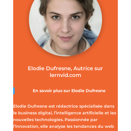
Elodie Dufresne, Autrice sur
lernvid.com
En savoir plus sur Elodie Dufresne
Elodie Dufresne est rédactrice spécialisée dans
le business digital, l’intelligence artificielle et les
nouvelles technologies. Passionnée par
l’innovation, elle analyse les tendances du web