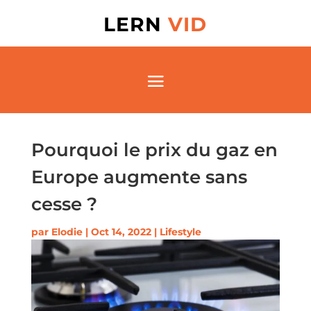
LERN
VID
Pourquoi le prix du gaz en
Europe augmente sans
cesse ?
par
Elodie
|
Oct 14, 2022
|
Lifestyle