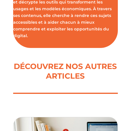
et décrypte les outils qui transforment les
usages et les modèles économiques. À travers
ses contenus, elle cherche à rendre ces sujets
accessibles et à aider chacun à mieux
comprendre et exploiter les opportunités du
digital.
DÉCOUVREZ NOS AUTRES
ARTICLES