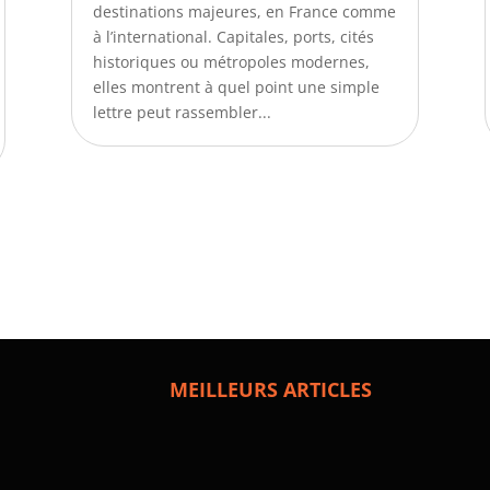
destinations majeures, en France comme
à l’international. Capitales, ports, cités
historiques ou métropoles modernes,
elles montrent à quel point une simple
lettre peut rassembler...
MEILLEURS ARTICLES