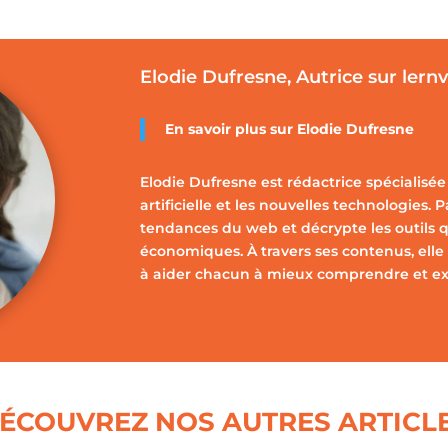
Elodie Dufresne, Autrice sur lern
En savoir plus sur Elodie Dufresne
Elodie Dufresne est rédactrice spécialisée 
artificielle et les nouvelles technologies. 
tendances du web et décrypte les outils q
économiques. À travers ses contenus, elle 
à aider chacun à mieux comprendre et expl
ÉCOUVREZ NOS AUTRES ARTICL