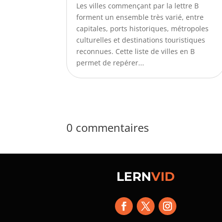
Les villes commençant par la lettre B
forment un ensemble très varié, entre
capitales, ports historiques, métropoles
culturelles et destinations touristiques
reconnues. Cette liste de villes en B
permet de repérer...
0 commentaires
LERN
VID