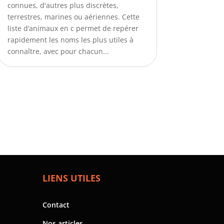
connues, d'autres plus discrètes,
terrestres, marines ou aériennes. Cette
liste d’animaux en c permet de repérer
rapidement les noms les plus utiles à
connaître, avec pour chacun...
LIENS UTILES
Contact
Nos articles