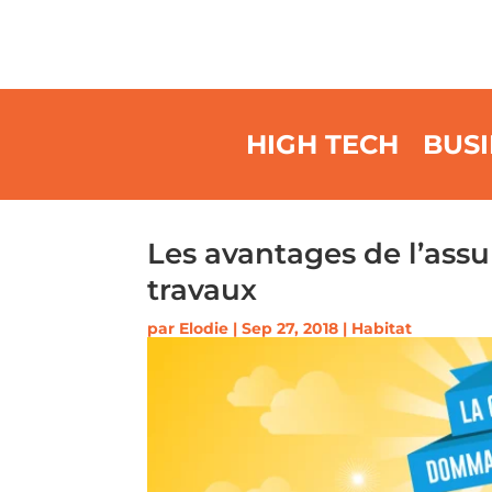
HIGH TECH
BUSI
Les avantages de l’as
travaux
par
Elodie
|
Sep 27, 2018
|
Habitat