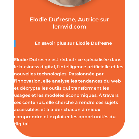
Elodie Dufresne, Autrice sur
lernvid.com
En savoir plus sur Elodie Dufresne
Elodie Dufresne est rédactrice spécialisée dans
le business digital, l’intelligence artificielle et les
nouvelles technologies. Passionnée par
l’innovation, elle analyse les tendances du web
et décrypte les outils qui transforment les
usages et les modèles économiques. À travers
ses contenus, elle cherche à rendre ces sujets
accessibles et à aider chacun à mieux
comprendre et exploiter les opportunités du
digital.