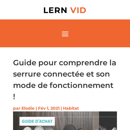
LERN
VID
Guide pour comprendre la
serrure connectée et son
mode de fonctionnement
!
par
Elodie
|
Fév 1, 2021
|
Habitat