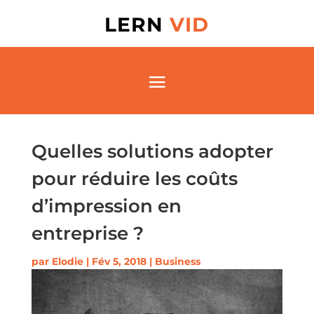
LERN
VID
Quelles solutions adopter
pour réduire les coûts
d’impression en
entreprise ?
par
Elodie
|
Fév 5, 2018
|
Business