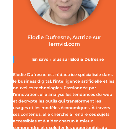
Elodie Dufresne, Autrice sur
lernvid.com
En savoir plus sur Elodie Dufresne
Elodie Dufresne est rédactrice spécialisée dans
le business digital, l’intelligence artificielle et les
nouvelles technologies. Passionnée par
l’innovation, elle analyse les tendances du web
et décrypte les outils qui transforment les
usages et les modèles économiques. À travers
ses contenus, elle cherche à rendre ces sujets
accessibles et à aider chacun à mieux
comprendre et exploiter les opportunités du