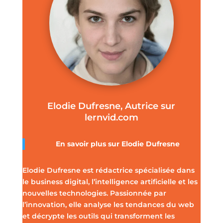
Elodie Dufresne, Autrice sur
lernvid.com
En savoir plus sur Elodie Dufresne
Elodie Dufresne est rédactrice spécialisée dans
le business digital, l’intelligence artificielle et les
nouvelles technologies. Passionnée par
l’innovation, elle analyse les tendances du web
et décrypte les outils qui transforment les