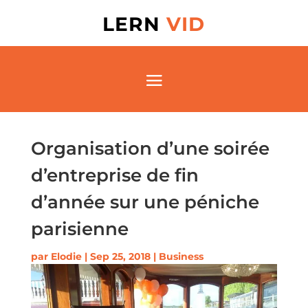
LERN
VID
Organisation d’une soirée
d’entreprise de fin
d’année sur une péniche
parisienne
par
Elodie
|
Sep 25, 2018
|
Business