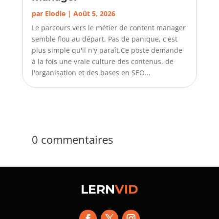
par
Elodie
|
Août 5, 2026
Le parcours vers le métier de content manager
semble flou au départ. Pas de panique, c'est
plus simple qu'il n'y paraît.Ce poste demande
à la fois une vraie culture des contenus, de
l'organisation et des bases en SEO...
0 commentaires
LERN
VID