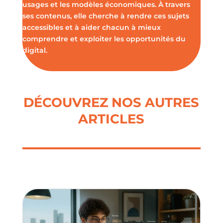
usages et les modèles économiques. À travers
ses contenus, elle cherche à rendre ces sujets
accessibles et à aider chacun à mieux
comprendre et exploiter les opportunités du
digital.
DÉCOUVREZ NOS AUTRES
ARTICLES