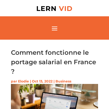
LERN
VID
Comment fonctionne le
portage salarial en France
?
par
Elodie
|
Oct 13, 2022
|
Business