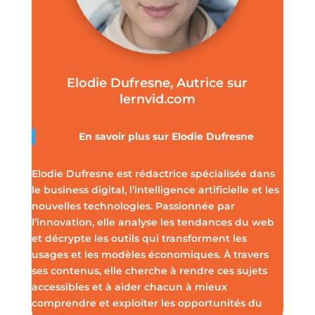
Elodie Dufresne, Autrice sur
lernvid.com
En savoir plus sur Elodie Dufresne
Elodie Dufresne est rédactrice spécialisée dans
le business digital, l’intelligence artificielle et les
nouvelles technologies. Passionnée par
l’innovation, elle analyse les tendances du web
et décrypte les outils qui transforment les
usages et les modèles économiques. À travers
ses contenus, elle cherche à rendre ces sujets
accessibles et à aider chacun à mieux
comprendre et exploiter les opportunités du