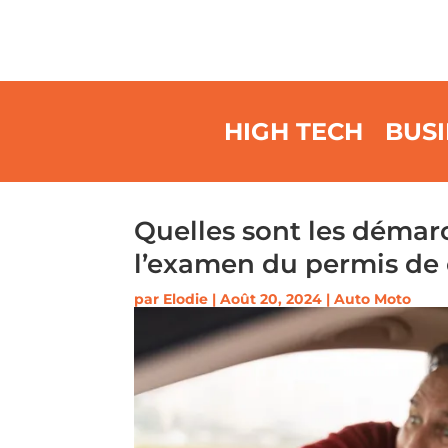
HIGH TECH
BUSI
Quelles sont les démar
l’examen du permis de 
par
Elodie
|
Août 20, 2024
|
Auto Moto