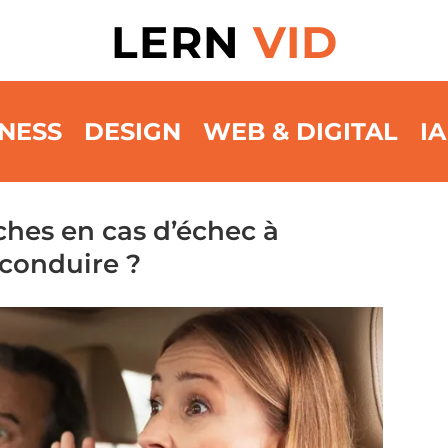
LERN
VID
NESS
DESIGN
WEB & DIGITAL
IA
ches en cas d’échec à
conduire ?