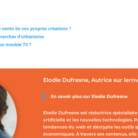
a vente de vos propres créations ?
démarches d’urbanisme
 un meuble TV ?
Elodie Dufresne, Autrice sur lern
En savoir plus sur Elodie Dufresne
Elodie Dufresne est rédactrice spécialisée 
artificielle et les nouvelles technologies. 
tendances du web et décrypte les outils q
économiques. À travers ses contenus, elle 