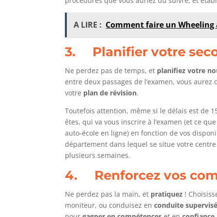
procédures que vous auriez dû suivre, et étab
A LIRE :
Comment faire un Wheeling à
3. Planifier votre se
Ne perdez pas de temps, et
planifiez votre n
entre deux passages de l’examen, vous aurez d
votre
plan de révision
.
Toutefois attention, même si le délais est de 1
êtes, qui va vous inscrire à l’examen (et ce q
auto-école en ligne) en fonction de vos dispon
département dans lequel se situe votre centre
plusieurs semaines.
4. Renforcez vos co
Ne perdez pas la main, et
pratiquez
! Choisiss
moniteur, ou conduisez en
conduite supervis
pour
gagner en compétences
et en
confiance
.