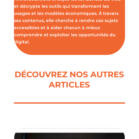
et décrypte les outils qui transforment les
usages et les modèles économiques. À travers
ses contenus, elle cherche à rendre ces sujets
accessibles et à aider chacun à mieux
comprendre et exploiter les opportunités du
digital.
DÉCOUVREZ NOS AUTRES
ARTICLES