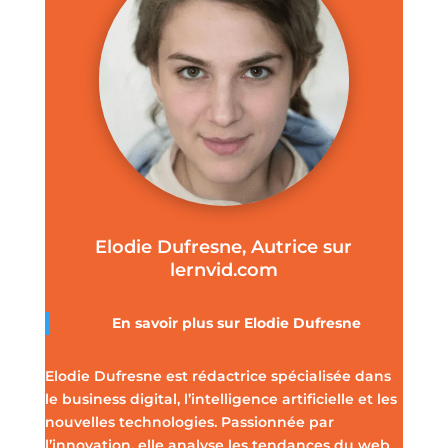
Elodie Dufresne, Autrice sur
lernvid.com
En savoir plus sur Elodie Dufresne
Elodie Dufresne est rédactrice spécialisée dans
le business digital, l’intelligence artificielle et les
nouvelles technologies. Passionnée par
l’innovation, elle analyse les tendances du web