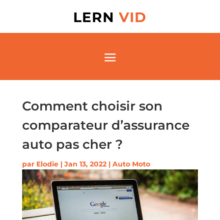
LERN
VID
Comment choisir son
comparateur d’assurance
auto pas cher ?
par
Elodie
|
Jan 13, 2022
|
Auto Moto