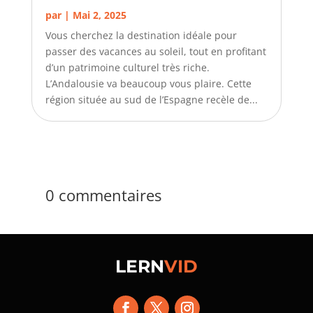
par
|
Mai 2, 2025
Vous cherchez la destination idéale pour
passer des vacances au soleil, tout en profitant
d’un patrimoine culturel très riche.
L’Andalousie va beaucoup vous plaire. Cette
région située au sud de l’Espagne recèle de...
0 commentaires
LERN
VID