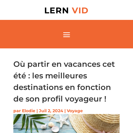
LERN
VID
Où partir en vacances cet
été : les meilleures
destinations en fonction
de son profil voyageur !
par
Elodie
|
Juil 2, 2024
|
Voyage