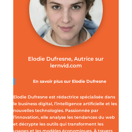
Elodie Dufresne, Autrice sur
lernvid.com
En savoir plus sur Elodie Dufresne
Elodie Dufresne est rédactrice spécialisée dans
le business digital, l’intelligence artificielle et les
nouvelles technologies. Passionnée par
l’innovation, elle analyse les tendances du web
et décrypte les outils qui transforment les
usages et les modèles économiques. À travers