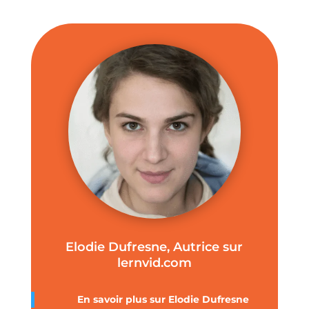
Elodie Dufresne, Autrice sur
lernvid.com
En savoir plus sur Elodie Dufresne