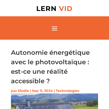
LERN
VID
Autonomie énergétique
avec le photovoltaïque :
est-ce une réalité
accessible ?
par
Elodie
|
Sep 11, 2024
|
Technologies