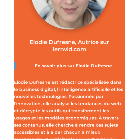
Elodie Dufresne, Autrice sur
lernvid.com
En savoir plus sur Elodie Dufresne
Elodie Dufresne est rédactrice spécialisée dans
le business digital, l’intelligence artificielle et les
nouvelles technologies. Passionnée par
l’innovation, elle analyse les tendances du web
et décrypte les outils qui transforment les
usages et les modèles économiques. À travers
ses contenus, elle cherche à rendre ces sujets
accessibles et à aider chacun à mieux