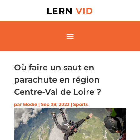
LERN
VID
Où faire un saut en
parachute en région
Centre-Val de Loire ?
par
Elodie
|
Sep 28, 2022
|
Sports