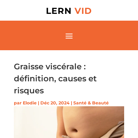
LERN
VID
Graisse viscérale :
définition, causes et
risques
par
Elodie
|
Déc 20, 2024
|
Santé & Beauté