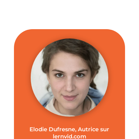
Elodie Dufresne, Autrice sur
lernvid.com