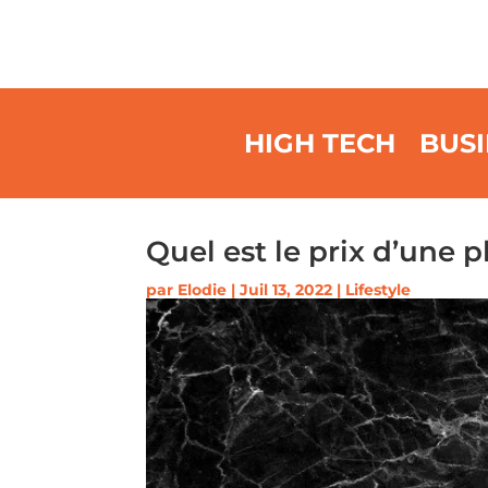
HIGH TECH
BUSI
Quel est le prix d’une 
par
Elodie
|
Juil 13, 2022
|
Lifestyle