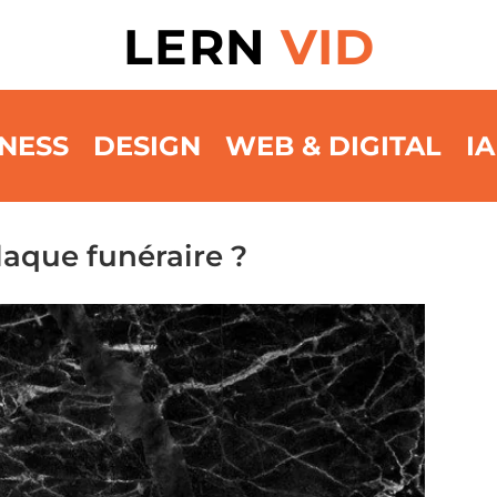
LERN
VID
NESS
DESIGN
WEB & DIGITAL
IA
plaque funéraire ?