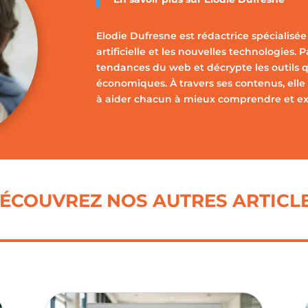
Elodie Dufresne est rédactrice spécialisée 
artificielle et les nouvelles technologies. 
tendances du web et décrypte les outils q
économiques. À travers ses contenus, elle 
à aider chacun à mieux comprendre et expl
ÉCOUVREZ NOS AUTRES ARTICL