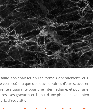
a taille, son épaisseur ou sa forme. Généralement vous
ne vous coûtera que quelques dizaines d’euros, avec en
trente à quarante pour une intermédiaire, et pour une
uros. Des gravures ou l’ajout d’une photo peuvent bien
rix d’acquisition.