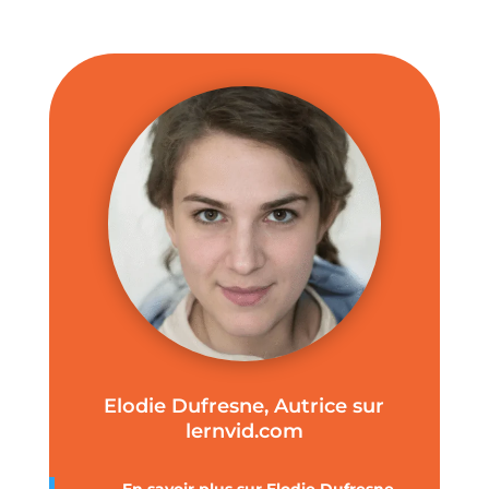
Elodie Dufresne, Autrice sur
lernvid.com