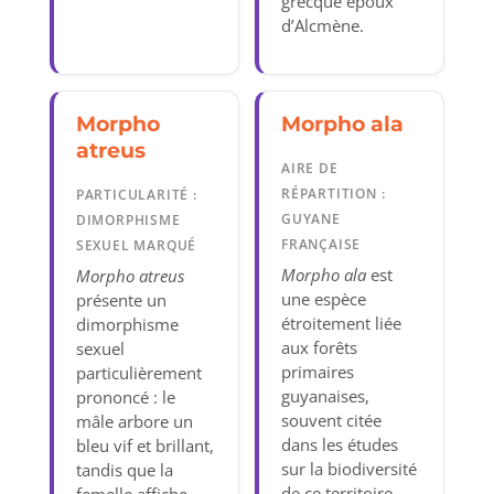
grecque époux
d’Alcmène.
Morpho
Morpho ala
atreus
AIRE DE
RÉPARTITION :
PARTICULARITÉ :
GUYANE
DIMORPHISME
FRANÇAISE
SEXUEL MARQUÉ
Morpho ala
est
Morpho atreus
une espèce
présente un
étroitement liée
dimorphisme
aux forêts
sexuel
primaires
particulièrement
guyanaises,
prononcé : le
souvent citée
mâle arbore un
dans les études
bleu vif et brillant,
sur la biodiversité
tandis que la
de ce territoire