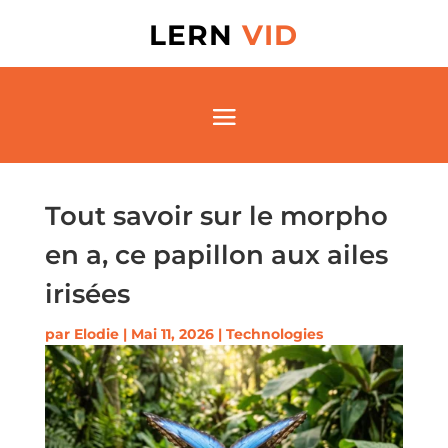
LERN
VID
Tout savoir sur le morpho
en a, ce papillon aux ailes
irisées
par
Elodie
|
Mai 11, 2026
|
Technologies