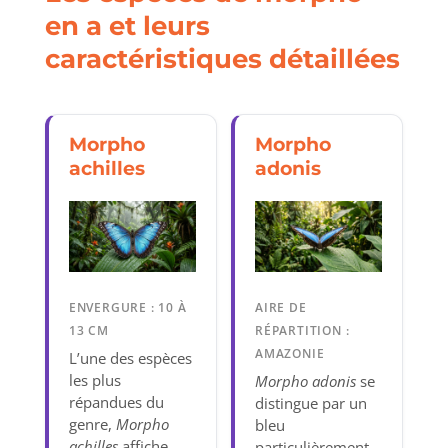
en a et leurs
caractéristiques détaillées
Morpho
Morpho
achilles
adonis
ENVERGURE : 10 À
AIRE DE
13 CM
RÉPARTITION :
AMAZONIE
L’une des espèces
les plus
Morpho adonis
se
répandues du
distingue par un
genre,
Morpho
bleu
achilles
affiche
particulièrement