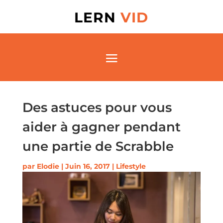
LERN
VID
Des astuces pour vous
aider à gagner pendant
une partie de Scrabble
par
Elodie
|
Juin 16, 2017
|
Lifestyle