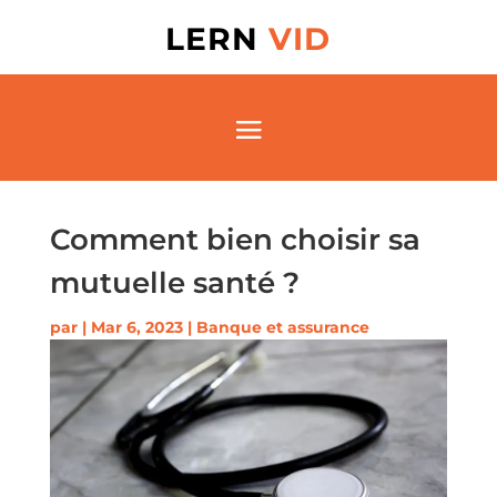
LERN
VID
Comment bien choisir sa
mutuelle santé ?
par
|
Mar 6, 2023
|
Banque et assurance