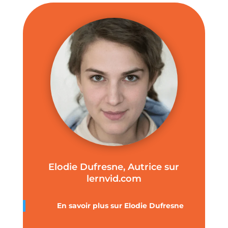
Elodie Dufresne, Autrice sur
lernvid.com
En savoir plus sur Elodie Dufresne