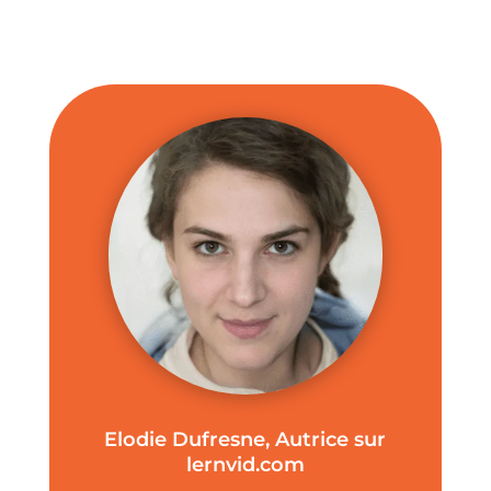
Elodie Dufresne, Autrice sur
lernvid.com