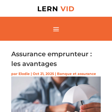
LERN
VID
Assurance emprunteur :
les avantages
par
Elodie
|
Oct 21, 2025
|
Banque et assurance