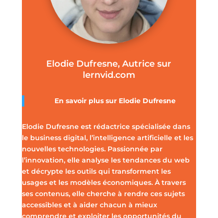
Elodie Dufresne, Autrice sur
lernvid.com
En savoir plus sur Elodie Dufresne
Elodie Dufresne est rédactrice spécialisée dans
le business digital, l’intelligence artificielle et les
nouvelles technologies. Passionnée par
l’innovation, elle analyse les tendances du web
et décrypte les outils qui transforment les
usages et les modèles économiques. À travers
ses contenus, elle cherche à rendre ces sujets
accessibles et à aider chacun à mieux
comprendre et exploiter les opportunités du