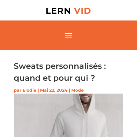
LERN
VID
Sweats personnalisés :
quand et pour qui ?
par
Elodie
|
Mai 22, 2024
|
Mode