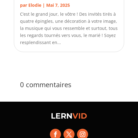
par
Elodie
|
Mai 7, 2025
C’est le grand jour, le vôtre ! Des invités tirés à
quatre épingles, une décoration à votre image,
la musique qui vous ressemble et surtout, tous
les regards tournés vers vous, le marié ! Soyez
resplendissant en...
0 commentaires
LERN
VID