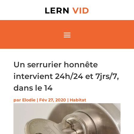
LERN
VID
Un serrurier honnête
intervient 24h/24 et 7jrs/7,
dans le 14
par
Elodie
|
Fév 27, 2020
|
Habitat