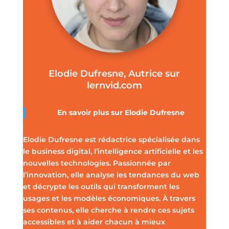
Elodie Dufresne, Autrice sur
lernvid.com
En savoir plus sur Elodie Dufresne
Elodie Dufresne est rédactrice spécialisée dans
le business digital, l’intelligence artificielle et les
nouvelles technologies. Passionnée par
l’innovation, elle analyse les tendances du web
et décrypte les outils qui transforment les
usages et les modèles économiques. À travers
ses contenus, elle cherche à rendre ces sujets
accessibles et à aider chacun à mieux