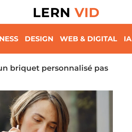
LERN
VID
NESS
DESIGN
WEB & DIGITAL
IA
 briquet personnalisé pas