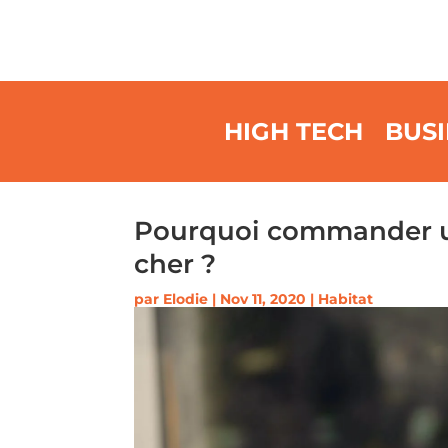
HIGH TECH
BUSI
Pourquoi commander un
cher ?
par
Elodie
|
Nov 11, 2020
|
Habitat