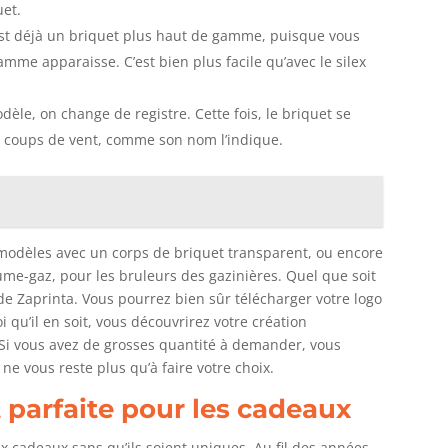
uet.
’est déjà un briquet plus haut de gamme, puisque vous
amme apparaisse. C’est bien plus facile qu’avec le silex
èle, on change de registre. Cette fois, le briquet se
ux coups de vent, comme son nom l’indique.
s modèles avec un corps de briquet transparent, ou encore
lume-gaz, pour les bruleurs des gazinières. Quel que soit
e de Zaprinta. Vous pourrez bien sûr télécharger votre logo
 qu’il en soit, vous découvrirez votre création
i vous avez de grosses quantité à demander, vous
ne vous reste plus qu’à faire votre choix.
 parfaite pour les cadeaux
cadeaux sans qu’ils soient uniques. Au fil des années,