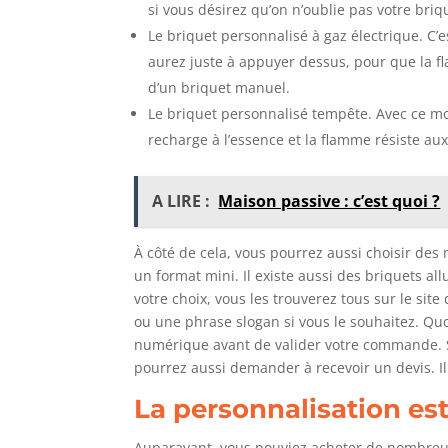
si vous désirez qu’on n’oublie pas votre briq
Le briquet personnalisé à gaz électrique. C
aurez juste à appuyer dessus, pour que la fl
d’un briquet manuel.
Le briquet personnalisé tempête. Avec ce mod
recharge à l’essence et la flamme résiste a
A LIRE :
Maison passive : c’est quoi ?
À côté de cela, vous pourrez aussi choisir de
un format mini. Il existe aussi des briquets al
votre choix, vous les trouverez tous sur le sit
ou une phrase slogan si vous le souhaitez. Quoi
numérique avant de valider votre commande. S
pourrez aussi demander à recevoir un devis. Il 
La personnalisation est
Auparavant, vous pouviez acheter de nombreux 