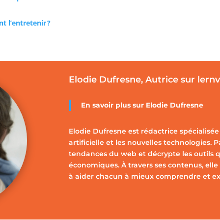
 l’entretenir ?
Elodie Dufresne, Autrice sur lern
En savoir plus sur Elodie Dufresne
Elodie Dufresne est rédactrice spécialisée 
artificielle et les nouvelles technologies. 
tendances du web et décrypte les outils q
économiques. À travers ses contenus, elle 
à aider chacun à mieux comprendre et expl