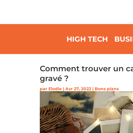
HIGH TECH
BUSI
Comment trouver un ca
gravé ?
par
Elodie
|
Avr 27, 2022
|
Bons plans