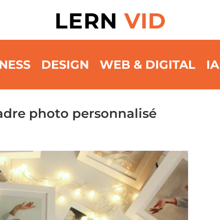
LERN
VID
NESS
DESIGN
WEB & DIGITAL
IA
dre photo personnalisé