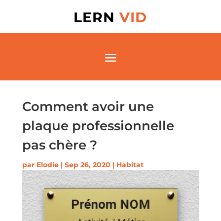
LERN
VID
Comment avoir une
plaque professionnelle
pas chère ?
par
Elodie
|
Sep 26, 2020
|
Habitat