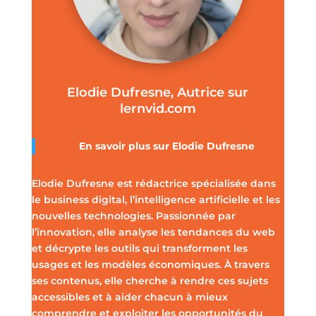
Elodie Dufresne, Autrice sur
lernvid.com
En savoir plus sur Elodie Dufresne
Elodie Dufresne est rédactrice spécialisée dans
le business digital, l’intelligence artificielle et les
nouvelles technologies. Passionnée par
l’innovation, elle analyse les tendances du web
et décrypte les outils qui transforment les
usages et les modèles économiques. À travers
ses contenus, elle cherche à rendre ces sujets
accessibles et à aider chacun à mieux
comprendre et exploiter les opportunités du