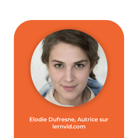
Elodie Dufresne, Autrice sur
lernvid.com