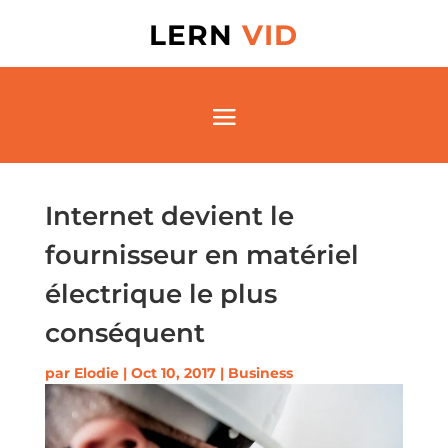
LERN
VID
Internet devient le
fournisseur en matériel
électrique le plus
conséquent
par
Elodie
|
Oct 10, 2017
|
Business