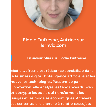
Elodie Dufresne, Autrice sur
lernvid.com
En savoir plus sur Elodie Dufresne
Elodie Dufresne est rédactrice spécialisée dans
le business digital, l’intelligence artificielle et les
nouvelles technologies. Passionnée par
l’innovation, elle analyse les tendances du web
et décrypte les outils qui transforment les
usages et les modèles économiques. À travers
ses contenus, elle cherche à rendre ces sujets