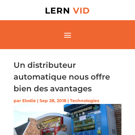
LERN
VID
Un distributeur
automatique nous offre
bien des avantages
par
Elodie
|
Sep 28, 2018
|
Technologies