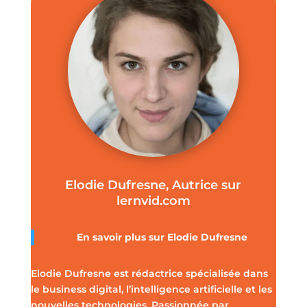
Elodie Dufresne, Autrice sur
lernvid.com
En savoir plus sur Elodie Dufresne
Elodie Dufresne est rédactrice spécialisée dans
le business digital, l’intelligence artificielle et les
nouvelles technologies. Passionnée par