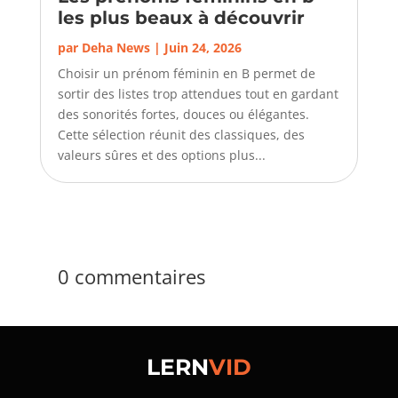
les plus beaux à découvrir
par
Deha News
|
Juin 24, 2026
Choisir un prénom féminin en B permet de
sortir des listes trop attendues tout en gardant
des sonorités fortes, douces ou élégantes.
Cette sélection réunit des classiques, des
valeurs sûres et des options plus...
0 commentaires
LERN
VID