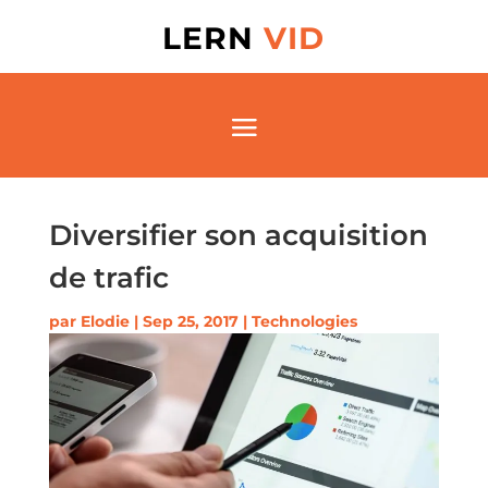
LERN
VID
Diversifier son acquisition
de trafic
par
Elodie
|
Sep 25, 2017
|
Technologies