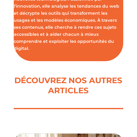
l’innovation, elle analyse les tendances du web
et décrypte les outils qui transforment les
usages et les modèles économiques. À travers
ses contenus, elle cherche à rendre ces sujets
accessibles et à aider chacun à mieux
comprendre et exploiter les opportunités du
digital.
DÉCOUVREZ NOS AUTRES
ARTICLES