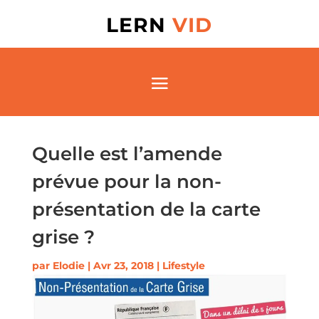
LERN
VID
Quelle est l’amende
prévue pour la non-
présentation de la carte
grise ?
par
Elodie
|
Avr 23, 2018
|
Lifestyle