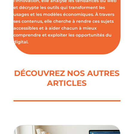
l’innovation, elle analyse les tendances du web
et décrypte les outils qui transforment les
usages et les modèles économiques. À travers
ses contenus, elle cherche à rendre ces sujets
accessibles et à aider chacun à mieux
comprendre et exploiter les opportunités du
digital.
DÉCOUVREZ NOS AUTRES
ARTICLES