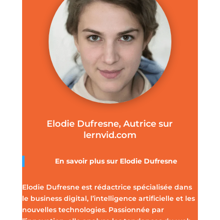
Elodie Dufresne, Autrice sur
lernvid.com
En savoir plus sur Elodie Dufresne
Elodie Dufresne est rédactrice spécialisée dans
le business digital, l’intelligence artificielle et les
nouvelles technologies. Passionnée par