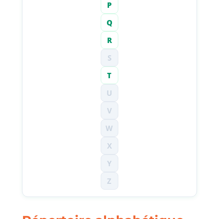
P
Q
R
S
T
U
V
W
X
Y
Z