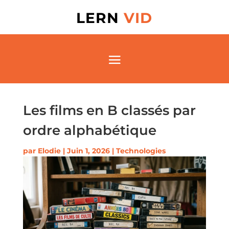
LERN
VID
Les films en B classés par
ordre alphabétique
par
Elodie
|
Juin 1, 2026
|
Technologies