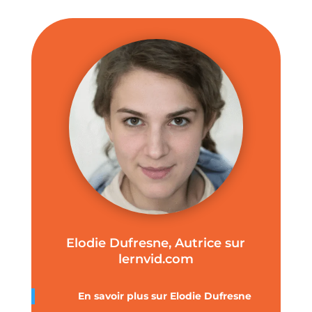
Elodie Dufresne, Autrice sur
lernvid.com
En savoir plus sur Elodie Dufresne