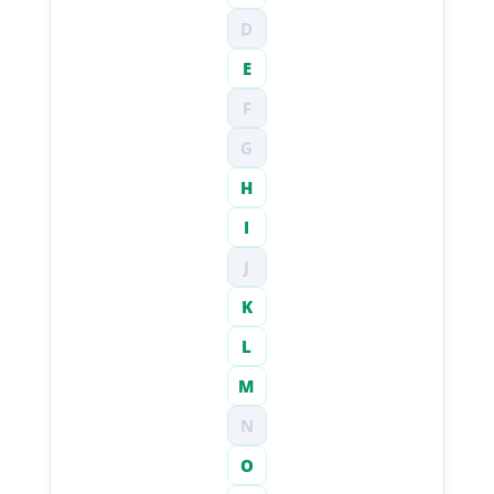
D
E
F
G
H
I
J
K
L
M
N
O