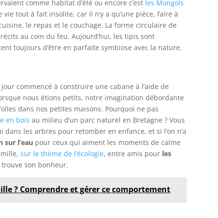
servaient comme habitat d’été ou encore c’est
les Mongols
vie tout à fait insolite, car il n’y a qu’une pièce, faire à
a cuisine, le repas et le couchage. La forme circulaire de
récits au coin du feu. Aujourd’hui, les tipis sont
t toujours d’être en parfaite symbiose avec la nature.
un jour commencé à construire une cabane à l’aide de
orsque nous étions petits, notre imagination débordante
 folles dans nos petites maisons. Pourquoi ne pas
ne en bois
au milieu d’un parc naturel en Bretagne ? Vous
ui dans les arbres pour retomber en enfance, et si l’on n’a
 sur l’eau
pour ceux qui aiment les moments de calme
amille,
sur le thème de l’écologie
, entre amis pour
les
y trouve son bonheur.
lle ? Comprendre et gérer ce comportement