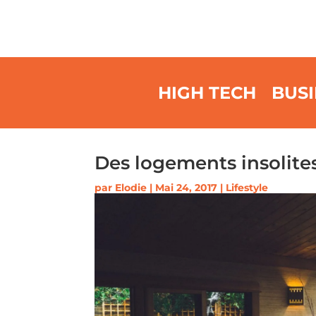
HIGH TECH
BUSI
Des logements insolite
par
Elodie
|
Mai 24, 2017
|
Lifestyle