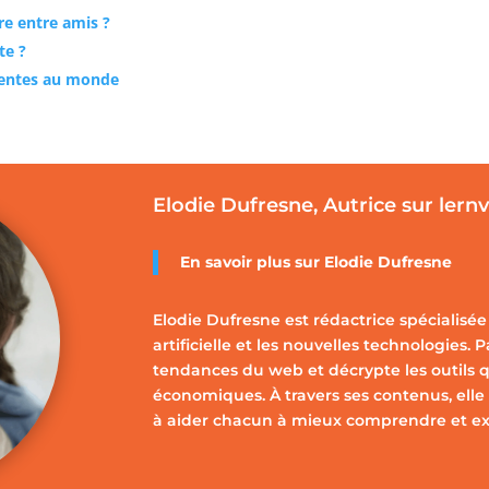
ire entre amis ?
te ?
luentes au monde
Elodie Dufresne, Autrice sur lern
En savoir plus sur Elodie Dufresne
Elodie Dufresne est rédactrice spécialisée 
artificielle et les nouvelles technologies. 
tendances du web et décrypte les outils q
économiques. À travers ses contenus, elle 
à aider chacun à mieux comprendre et expl