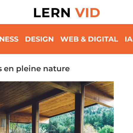
LERN
VID
NESS
DESIGN
WEB & DIGITAL
IA
s en pleine nature