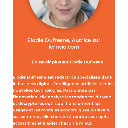
Elodie Dufresne, Autrice sur
lernvid.com
En savoir plus sur Elodie Dufresne
Elodie Dufresne est rédactrice spécialisée dans
le business digital, l’intelligence artificielle et les
nouvelles technologies. Passionnée par
l’innovation, elle analyse les tendances du web
et décrypte les outils qui transforment les
usages et les modèles économiques. À travers
ses contenus, elle cherche à rendre ces sujets
accessibles et à aider chacun à mieux