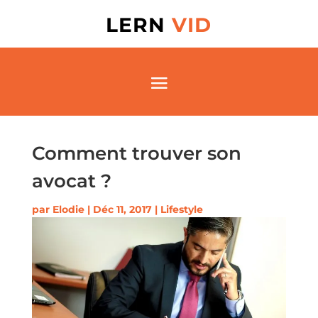
LERN
VID
Comment trouver son
avocat ?
par
Elodie
|
Déc 11, 2017
|
Lifestyle