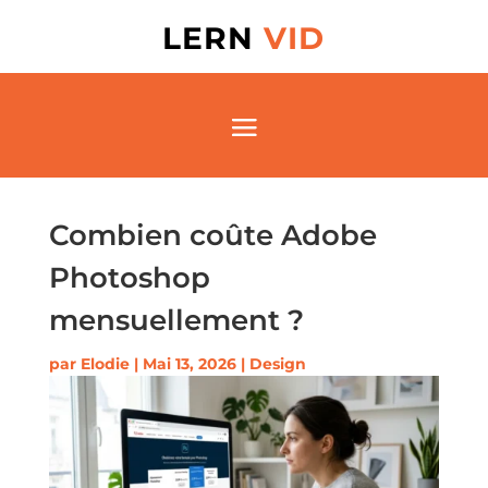
LERN
VID
Combien coûte Adobe
Photoshop
mensuellement ?
par
Elodie
|
Mai 13, 2026
|
Design