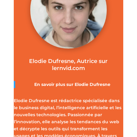
Elodie Dufresne, Autrice sur
lernvid.com
En savoir plus sur Elodie Dufresne
Elodie Dufresne est rédactrice spécialisée dans
le business digital, l’intelligence artificielle et les
nouvelles technologies. Passionnée par
l’innovation, elle analyse les tendances du web
et décrypte les outils qui transforment les
usages et les modèles économiques. À travers