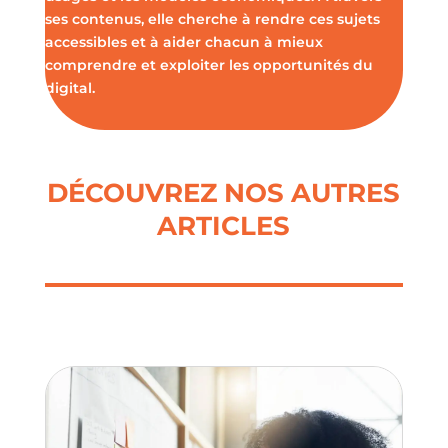
ses contenus, elle cherche à rendre ces sujets
accessibles et à aider chacun à mieux
comprendre et exploiter les opportunités du
digital.
DÉCOUVREZ NOS AUTRES
ARTICLES