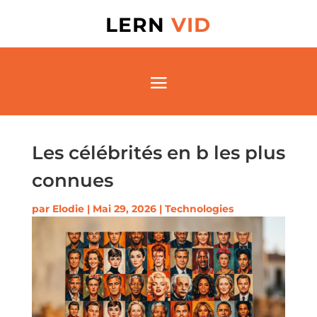
LERN
VID
Les célébrités en b les plus
connues
par
Elodie
|
Mai 29, 2026
|
Technologies