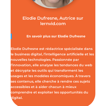
Elodie Dufresne, Autrice sur
lernvid.com
En savoir plus sur Elodie Dufresne
Elodie Dufresne est rédactrice spécialisée dans
le business digital, l’intelligence artificielle et les
nouvelles technologies. Passionnée par
l’innovation, elle analyse les tendances du web
et décrypte les outils qui transforment les
usages et les modèles économiques. À travers
ses contenus, elle cherche à rendre ces sujets
accessibles et à aider chacun à mieux
comprendre et exploiter les opportunités du
digital.