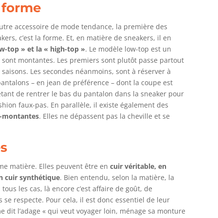
a forme
autre accessoire de mode tendance, la première des
ers, c’est la forme. Et, en matière de sneakers, il en
w-top » et la « high-top »
. Le modèle low-top est un
 sont montantes. Les premiers sont plutôt passe partout
es saisons. Les secondes néanmoins, sont à réserver à
 pantalons – en jean de préférence – dont la coupe est
 étant de rentrer le bas du pantalon dans la sneaker pour
ashion faux-pas. En parallèle, il existe également des
i-montantes
. Elles ne dépassent pas la cheville et se
es
ême matière. Elles peuvent être en
cuir véritable, en
n cuir synthétique
. Bien entendu, selon la matière, la
ous les cas, là encore c’est affaire de goût, de
se respecte. Pour cela, il est donc essentiel de leur
me dit l’adage « qui veut voyager loin, ménage sa monture