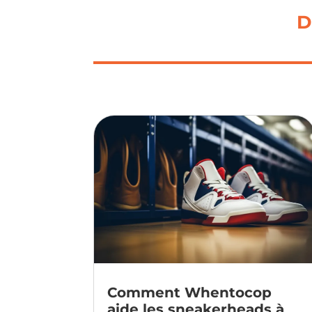
D
Comment Whentocop
aide les sneakerheads à