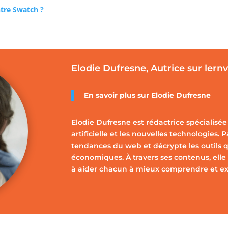
tre Swatch ?
Elodie Dufresne, Autrice sur lern
En savoir plus sur Elodie Dufresne
Elodie Dufresne est rédactrice spécialisée 
artificielle et les nouvelles technologies. 
tendances du web et décrypte les outils q
économiques. À travers ses contenus, elle 
à aider chacun à mieux comprendre et expl