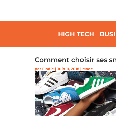
HIGH TECH
BUSI
Comment choisir ses s
par
Elodie
|
Juin 11, 2018
|
Mode