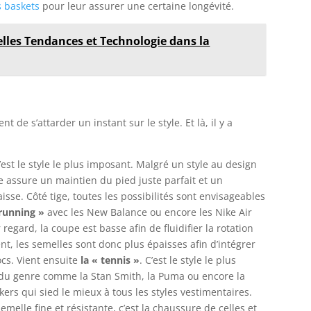
s baskets
pour leur assurer une certaine longévité.
lles Tendances et Technologie dans la
t de s’attarder un instant sur le style. Et là, il y a
’est le style le plus imposant. Malgré un style au design
 assure un maintien du pied juste parfait et un
isse. Côté tige, toutes les possibilités sont envisageables
 running »
avec les New Balance ou encore les Nike Air
gard, la coupe est basse afin de fluidifier la rotation
ent, les semelles sont donc plus épaisses afin d’intégrer
cs. Vient ensuite
la « tennis »
. C’est le style le plus
u genre comme la Stan Smith, la Puma ou encore la
kers qui sied le mieux à tous les styles vestimentaires.
melle fine et résistante, c’est la chaussure de celles et