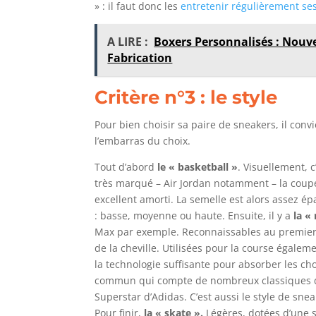
» : il faut donc les
entretenir régulièrement se
A LIRE :
Boxers Personnalisés : Nouve
Fabrication
Critère n°3 :
le style
Pour bien choisir sa paire de sneakers, il convien
l’embarras du choix.
Tout d’abord
le « basketball »
. Visuellement, c
très marqué – Air Jordan notamment – la coupe
excellent amorti. La semelle est alors assez épa
: basse, moyenne ou haute. Ensuite, il y a
la «
Max par exemple. Reconnaissables au premier re
de la cheville. Utilisées pour la course égalem
la technologie suffisante pour absorber les cho
commun qui compte de nombreux classiques d
Superstar d’Adidas. C’est aussi le style de snea
Pour finir,
la « skate ».
Légères, dotées d’une se