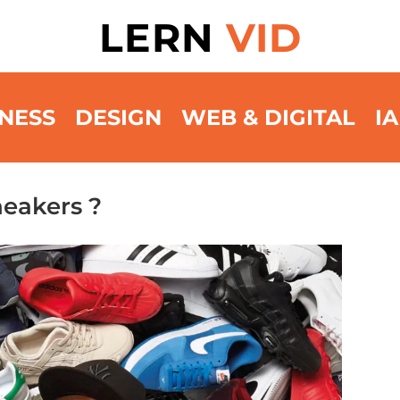
LERN
VID
NESS
DESIGN
WEB & DIGITAL
IA
neakers ?