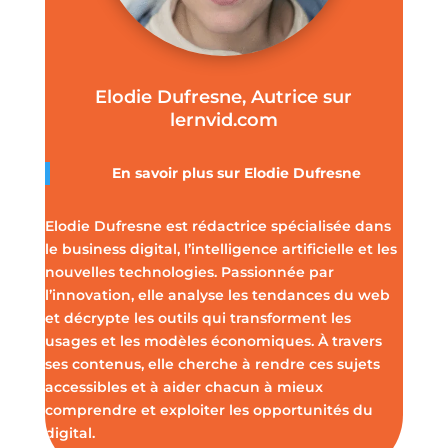
Elodie Dufresne, Autrice sur
lernvid.com
En savoir plus sur Elodie Dufresne
Elodie Dufresne est rédactrice spécialisée dans
le business digital, l’intelligence artificielle et les
nouvelles technologies. Passionnée par
l’innovation, elle analyse les tendances du web
et décrypte les outils qui transforment les
usages et les modèles économiques. À travers
ses contenus, elle cherche à rendre ces sujets
accessibles et à aider chacun à mieux
comprendre et exploiter les opportunités du
digital.