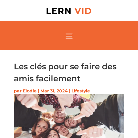
LERN
VID
Les clés pour se faire des
amis facilement
par
Elodie
|
Mar 31, 2024
|
Lifestyle